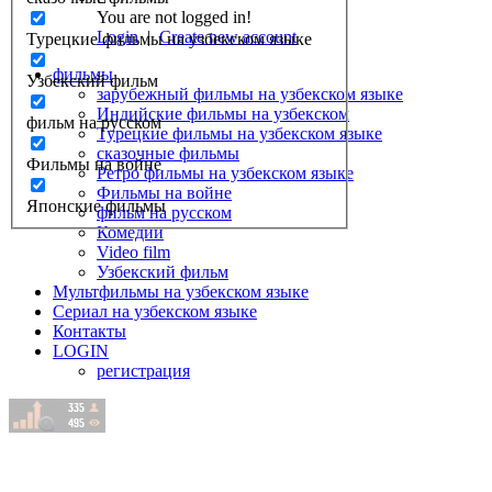
You are not logged in!
Login
|
Create new account
Турецкие фильмы на узбекском языке
фильмы
Узбекский фильм
зарубежный фильмы на узбекском языке
Индийские фильмы на узбекском
фильм на русском
Турецкие фильмы на узбекском языке
сказочные фильмы
Фильмы на войне
Ретро фильмы на узбекском языке
Фильмы на войне
Японские фильмы
фильм на русском
Комедии
Video film
Узбекский фильм
Мультфильмы на узбекском языке
Сериал на узбекском языке
Контакты
LOGIN
регистрация