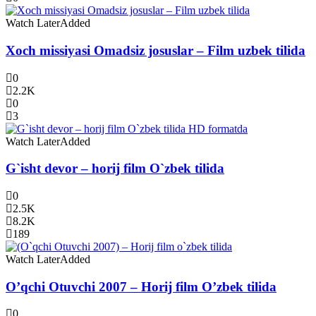
Watch Later
Added
Xoch missiyasi Omadsiz josuslar – Film uzbek tilida
0
2.2K
0
3
Watch Later
Added
G`isht devor – horij film O`zbek tilida
0
2.5K
8.2K
189
Watch Later
Added
O’qchi Otuvchi 2007 – Horij film O’zbek tilida
0