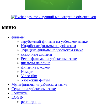
меню
фильмы
зарубежный фильмы на узбекском языке
Индийские фильмы на узбекском
Турецкие фильмы на узбекском языке
сказочные фильмы
Ретро фильмы на узбекском языке
Фильмы на войне
фильм на русском
Комедии
Video film
Узбекский фильм
Мультфильмы на узбекском языке
Сериал на узбекском языке
Контакты
LOGIN
регистрация