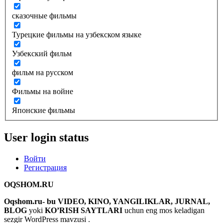
сказочные фильмы
Турецкие фильмы на узбекском языке
Узбекский фильм
фильм на русском
Фильмы на войне
Японские фильмы
User login status
Войти
Регистрация
OQSHOM.RU
Oqshom.ru- bu VIDEO, KINO, YANGILIKLAR, JURNAL,
BLOG
yoki
KO’RISH SAYTLARI
uchun eng mos keladigan
sezgir WordPress mavzusi
.