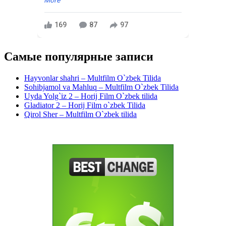
169
87
97
Самые популярные записи
Hayvonlar shahri – Multfilm O`zbek Tilida
Sohibjamol va Mahluq – Multfilm O`zbek Tilida
Uyda Yolg`iz 2 – Horij Film O`zbek tilida
Gladiator 2 – Horij Film o`zbek Tilida
Qirol Sher – Multfilm O`zbek tilida