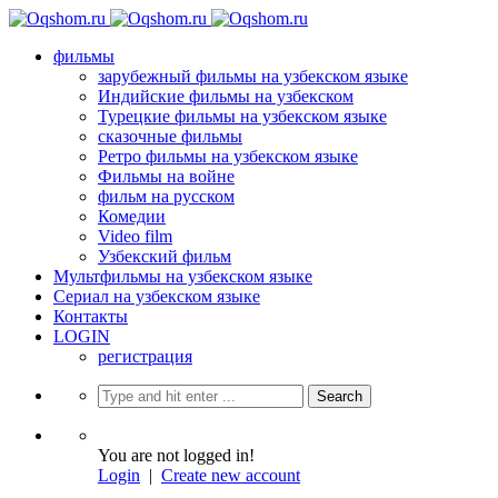
фильмы
зарубежный фильмы на узбекском языке
Индийские фильмы на узбекском
Турецкие фильмы на узбекском языке
сказочные фильмы
Ретро фильмы на узбекском языке
Фильмы на войне
фильм на русском
Комедии
Video film
Узбекский фильм
Мультфильмы на узбекском языке
Сериал на узбекском языке
Контакты
LOGIN
регистрация
You are not logged in!
Login
|
Create new account