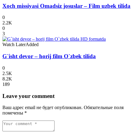
Xoch missiyasi Omadsiz josuslar – Film uzbek tilida
0
2.2K
0
3
Watch Later
Added
G`isht devor – horij film O`zbek tilida
0
2.5K
8.2K
189
Leave your comment
Ваш адрес email не будет опубликован.
Обязательные поля
помечены
*