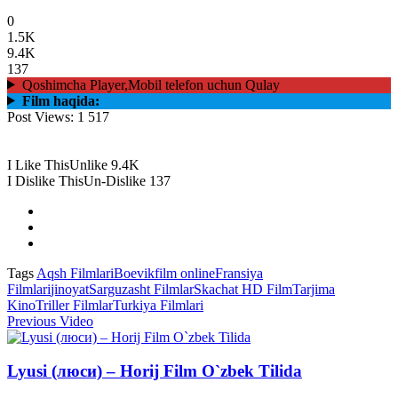
0
1.5K
9.4K
137
Qoshimcha Player,Mobil telefon uchun Qulay
Film haqida:
Post Views:
1 517
I Like This
Unlike
9.4K
I Dislike This
Un-Dislike
137
Tags
Aqsh Filmlari
Boevik
film online
Fransiya
Filmlari
jinoyat
Sarguzasht Filmlar
Skachat HD Film
Tarjima
Kino
Triller Filmlar
Turkiya Filmlari
Previous Video
Lyusi (люси) – Horij Film O`zbek Tilida