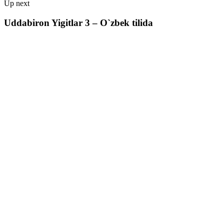
Up next
Uddabiron Yigitlar 3 – O`zbek tilida