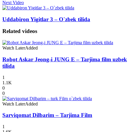
Next Video
Uddabiron Yigitlar 3 – O`zbek tilida
Related videos
Watch Later
Added
Robot Askar Jeong-i JUNG E – Tarjima film uzbek
tilida
1
1.1K
0
0
Watch Later
Added
Sarviqomat Dilbarim – Tarjima Film
1
1.6K