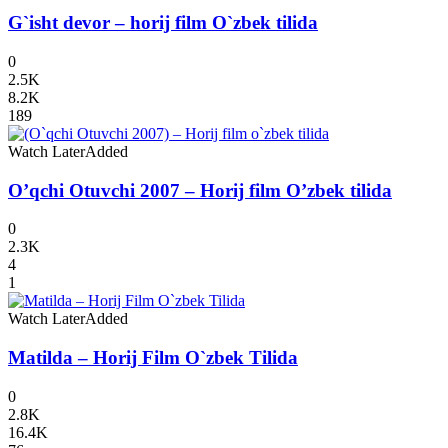
G`isht devor – horij film O`zbek tilida
0
2.5K
8.2K
189
Watch Later
Added
O’qchi Otuvchi 2007 – Horij film O’zbek tilida
0
2.3K
4
1
Watch Later
Added
Matilda – Horij Film O`zbek Tilida
0
2.8K
16.4K