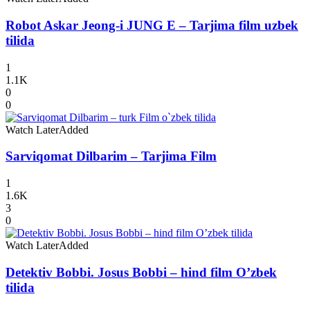
Robot Askar Jeong-i JUNG E – Tarjima film uzbek
tilida
1
1.1K
0
0
Watch Later
Added
Sarviqomat Dilbarim – Tarjima Film
1
1.6K
3
0
Watch Later
Added
Detektiv Bobbi. Josus Bobbi – hind film O’zbek
tilida