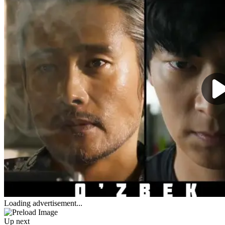
Loading advertisement...
Up next