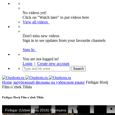
No videos yet!
Click on "Watch later" to put videos here
View all videos
Don't miss new videos
Sign in to see updates from your favourite channels
Sign In
You are not logged in!
Login
|
Create new account
Home
зарубежный фильмы на узбекском языке
Firibgar Horij
Film o`zbek Tilida
Firibgar Horij Film o`zbek Tilida