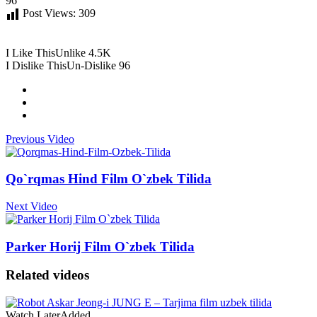
96
Post Views:
309
I Like This
Unlike
4.5K
I Dislike This
Un-Dislike
96
Previous Video
Qo`rqmas Hind Film O`zbek Tilida
Next Video
Parker Horij Film O`zbek Tilida
Related videos
Watch Later
Added