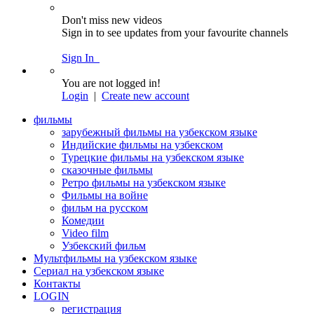
Don't miss new videos
Sign in to see updates from your favourite channels
Sign In
You are not logged in!
Login
|
Create new account
фильмы
зарубежный фильмы на узбекском языке
Индийские фильмы на узбекском
Турецкие фильмы на узбекском языке
сказочные фильмы
Ретро фильмы на узбекском языке
Фильмы на войне
фильм на русском
Комедии
Video film
Узбекский фильм
Мультфильмы на узбекском языке
Сериал на узбекском языке
Контакты
LOGIN
регистрация