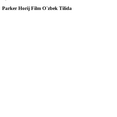
Parker Horij Film O`zbek Tilida