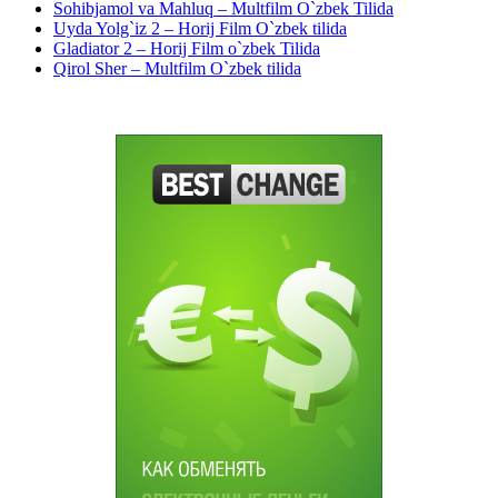
Sohibjamol va Mahluq – Multfilm O`zbek Tilida
Uyda Yolg`iz 2 – Horij Film O`zbek tilida
Gladiator 2 – Horij Film o`zbek Tilida
Qirol Sher – Multfilm O`zbek tilida