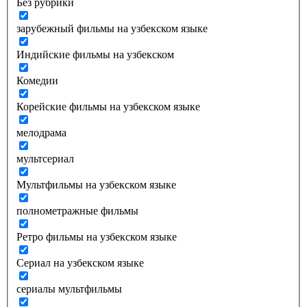
Без рубрики
зарубежный фильмы на узбекском языке
Индийские фильмы на узбекском
Комедии
Корейские фильмы на узбекском языке
мелодрама
мультсериал
Мультфильмы на узбекском языке
полнометражные фильмы
Ретро фильмы на узбекском языке
Сериал на узбекском языке
сериалы мультфильмы