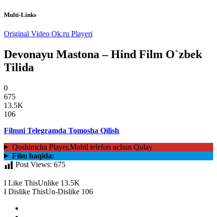
Multi-Links
Original Video
Ok.ru Playeri
Devonayu Mastona – Hind Film O`zbek
Tilida
0
675
13.5K
106
Filmni Telegramda Tomosha Qilish
Qoshimcha Player,Mobil telefon uchun Qulay
Film haqida:
Post Views:
675
I Like This
Unlike
13.5K
I Dislike This
Un-Dislike
106