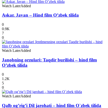
Watch Later
Added
Askar. Javan – Hind film O’zbek tilida
0
0.9K
7
0
Watch Later
Added
Janobning orzulari: Taqdir burilishi – hind film
O’zbek tilida
0
1.2K
5
0
Watch Later
Added
Qalb og’rig’i Dil jarohati – hind film O`zbek tilida