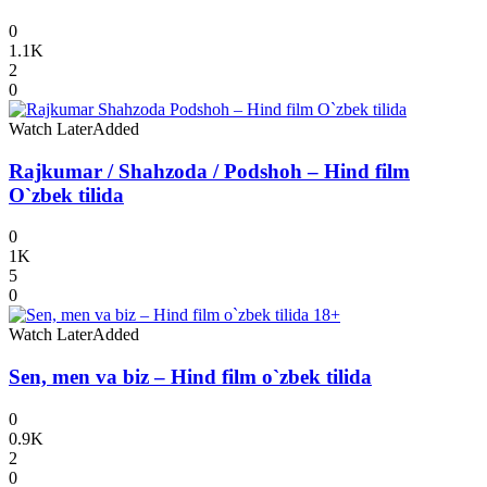
0
1.1K
2
0
Watch Later
Added
Rajkumar / Shahzoda / Podshoh – Hind film
O`zbek tilida
0
1K
5
0
Watch Later
Added
Sen, men va biz – Hind film o`zbek tilida
0
0.9K
2
0