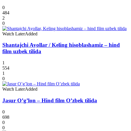
0
484
2
0
Watch Later
Added
Shantajchi Ayollar / Keling hisoblashamiz – hind
film uzbek tilida
1
554
1
0
Watch Later
Added
Jasur O’g’lon – Hind film O’zbek tilida
0
698
0
0