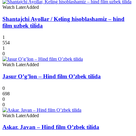
Watch Later
Added
Shantajchi Ayollar / Keling hisoblashamiz – hind
film uzbek tilida
1
554
1
0
Watch Later
Added
Jasur O’g’lon – Hind film O’zbek tilida
0
698
0
0
Watch Later
Added
Askar. Javan – Hind film O’zbek tilida