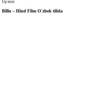
Up next
Billu – Hind Film O`zbek tilida