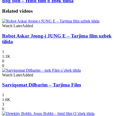
Bog`bon – Hind film o`zbek tilida
Related videos
Watch Later
Added
Robot Askar Jeong-i JUNG E – Tarjima film uzbek
tilida
1
1.1K
0
0
Watch Later
Added
Sarviqomat Dilbarim – Tarjima Film
1
1.6K
3
0