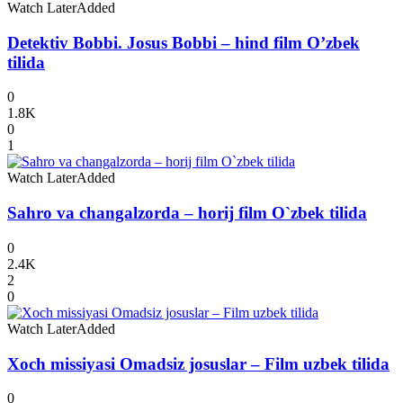
Watch Later
Added
Detektiv Bobbi. Josus Bobbi – hind film O’zbek
tilida
0
1.8K
0
1
Watch Later
Added
Sahro va changalzorda – horij film O`zbek tilida
0
2.4K
2
0
Watch Later
Added
Xoch missiyasi Omadsiz josuslar – Film uzbek tilida
0