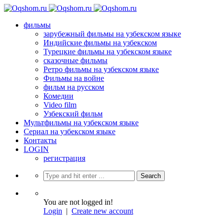
фильмы
зарубежный фильмы на узбекском языке
Индийские фильмы на узбекском
Турецкие фильмы на узбекском языке
сказочные фильмы
Ретро фильмы на узбекском языке
Фильмы на войне
фильм на русском
Комедии
Video film
Узбекский фильм
Мультфильмы на узбекском языке
Сериал на узбекском языке
Контакты
LOGIN
регистрация
You are not logged in!
Login
|
Create new account