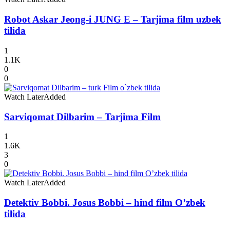
Robot Askar Jeong-i JUNG E – Tarjima film uzbek
tilida
1
1.1K
0
0
Watch Later
Added
Sarviqomat Dilbarim – Tarjima Film
1
1.6K
3
0
Watch Later
Added
Detektiv Bobbi. Josus Bobbi – hind film O’zbek
tilida