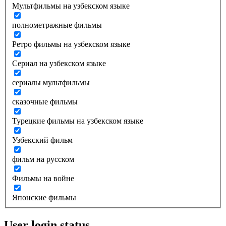
Мультфильмы на узбекском языке
полнометражные фильмы
Ретро фильмы на узбекском языке
Сериал на узбекском языке
сериалы мультфильмы
сказочные фильмы
Турецкие фильмы на узбекском языке
Узбекский фильм
фильм на русском
Фильмы на войне
Японские фильмы
User login status