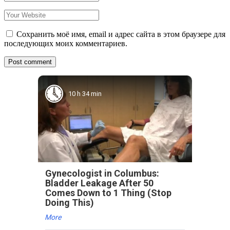
Сохранить моё имя, email и адрес сайта в этом браузере для
последующих моих комментариев.
10 h 34 min
Gynecologist in Columbus:
Bladder Leakage After 50
Comes Down to 1 Thing (Stop
Doing This)
More