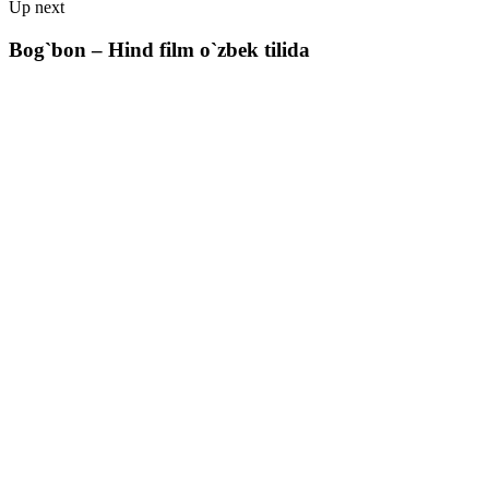
Up next
Bog`bon – Hind film o`zbek tilida