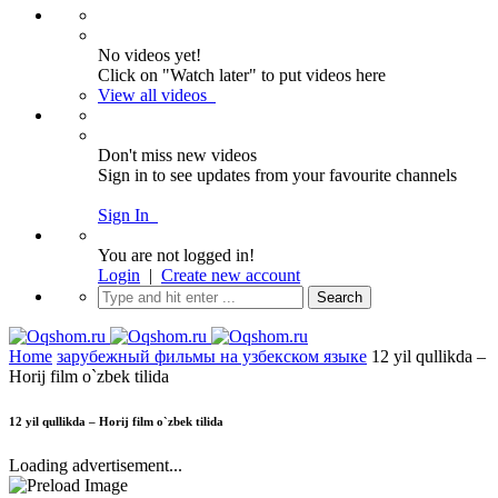
No videos yet!
Click on "Watch later" to put videos here
View all videos
Don't miss new videos
Sign in to see updates from your favourite channels
Sign In
You are not logged in!
Login
|
Create new account
Home
зарубежный фильмы на узбекском языке
12 yil qullikda –
Horij film o`zbek tilida
12 yil qullikda – Horij film o`zbek tilida
Loading advertisement...