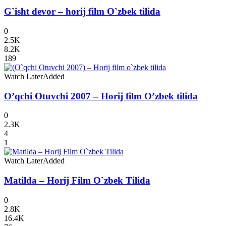
G`isht devor – horij film O`zbek tilida
0
2.5K
8.2K
189
Watch Later
Added
O’qchi Otuvchi 2007 – Horij film O’zbek tilida
0
2.3K
4
1
Watch Later
Added
Matilda – Horij Film O`zbek Tilida
0
2.8K
16.4K