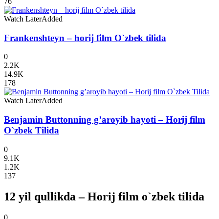
76
Watch Later
Added
Frankenshteyn – horij film O`zbek tilida
0
2.2K
14.9K
178
Watch Later
Added
Benjamin Buttonning g’aroyib hayoti – Horij film
O`zbek Tilida
0
9.1K
1.2K
137
12 yil qullikda – Horij film o`zbek tilida
0