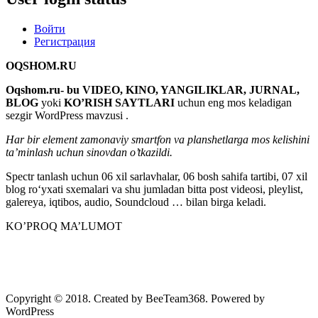
Войти
Регистрация
OQSHOM.RU
Oqshom.ru- bu VIDEO, KINO, YANGILIKLAR, JURNAL,
BLOG
yoki
KO’RISH SAYTLARI
uchun eng mos keladigan
sezgir WordPress mavzusi
.
Har bir element zamonaviy smartfon va planshetlarga mos kelishini
ta’minlash uchun sinovdan o’tkazildi.
Spectr tanlash uchun 06 xil sarlavhalar, 06 bosh sahifa tartibi, 07 xil
blog roʻyxati sxemalari va shu jumladan bitta post videosi, pleylist,
galereya, iqtibos, audio, Soundcloud … bilan birga keladi.
KO’PROQ MA’LUMOT
Copyright © 2018. Created by BeeTeam368. Powered by
WordPress