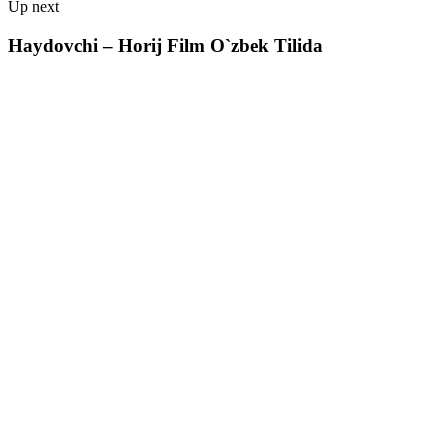
Up next
Haydovchi – Horij Film O`zbek Tilida