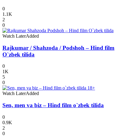
0
1.1K
2
0
Watch Later
Added
Rajkumar / Shahzoda / Podshoh – Hind film
O`zbek tilida
0
1K
5
0
Watch Later
Added
Sen, men va biz – Hind film o`zbek tilida
0
0.9K
2
0