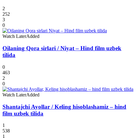
2
252
3
0
Watch Later
Added
Oilaning Qora sirlari / Niyat – Hind film uzbek
tilida
0
463
2
0
Watch Later
Added
Shantajchi Ayollar / Keling hisoblashamiz – hind
film uzbek tilida
1
538
1