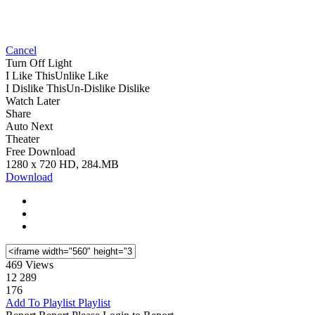
Cancel
Turn Off Light
I Like This
Unlike
Like
I Dislike This
Un-Dislike
Dislike
Watch Later
Share
Auto Next
Theater
Free Download
1280 x 720 HD, 284.MB
Download
469 Views
12 289
176
Add To Playlist
Playlist