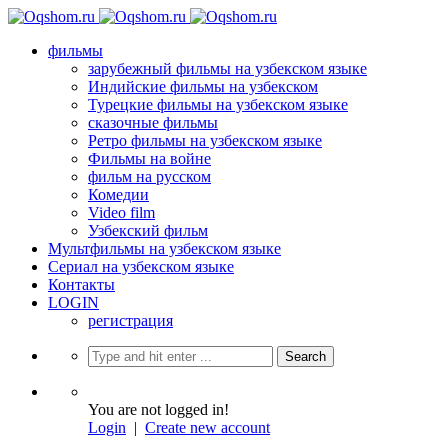
фильмы
зарубежный фильмы на узбекском языке
Индийские фильмы на узбекском
Турецкие фильмы на узбекском языке
сказочные фильмы
Ретро фильмы на узбекском языке
Фильмы на войне
фильм на русском
Комедии
Video film
Узбекский фильм
Мультфильмы на узбекском языке
Сериал на узбекском языке
Контакты
LOGIN
регистрация
You are not logged in!
Login
|
Create new account