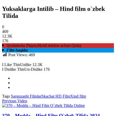
Yuksaklarga Intilib – Hind film o`zbek
Tilida
0
469
12.3K
176
Qoshimcha Player,Mobil telefon uchun Qulay
Film haqida:
Post Views:
469
I Like This
Unlike
12.3K
I Dislike This
Un-Dislike
176
Tags
Sarguzasht Filmlar
Skachat HD Film
Xind film
Previous Video
370 – Modda – Hind Film O`zbek Tilida 2024