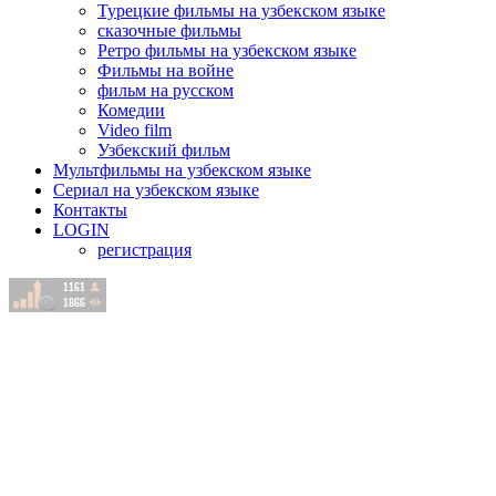
Турецкие фильмы на узбекском языке
сказочные фильмы
Ретро фильмы на узбекском языке
Фильмы на войне
фильм на русском
Комедии
Video film
Узбекский фильм
Мультфильмы на узбекском языке
Сериал на узбекском языке
Контакты
LOGIN
регистрация