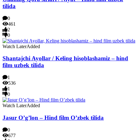
tilida
0
461
2
0
Watch Later
Added
Shantajchi Ayollar / Keling hisoblashamiz – hind
film uzbek tilida
1
536
1
0
Watch Later
Added
Jasur O’g’lon – Hind film O’zbek tilida
0
677