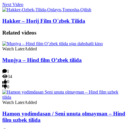
Next Video
Hakker – Horij Film O`zbek Tilida
Related videos
Watch Later
Added
Munjya – Hind film O’zbek tilida
1
34
0
0
Watch Later
Added
Hamon yodimdasan / Seni unuta olmayman – Hind
film uzbek tilida