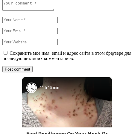
Сохранить моё имя, email и адрес сайта в этом браузере для
последующих моих комментариев.
11 h 15 min
Find Papillomas On Your Neck Or