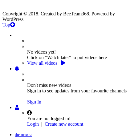
Copyright © 2018. Created by BeeTeam368. Powered by
WordPress
Top
No videos yet!
Click on "Watch later" to put videos here
View all videos
Don't miss new videos
Sign in to see updates from your favourite channels
Sign In
You are not logged in!
Login
|
Create new account
фильмы