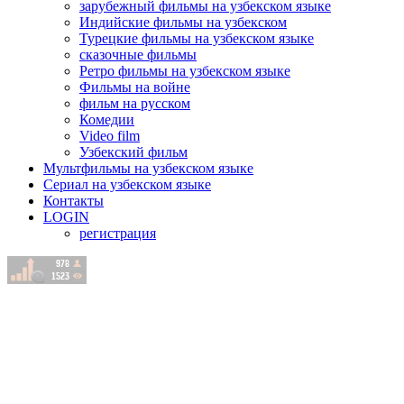
зарубежный фильмы на узбекском языке
Индийские фильмы на узбекском
Турецкие фильмы на узбекском языке
сказочные фильмы
Ретро фильмы на узбекском языке
Фильмы на войне
фильм на русском
Комедии
Video film
Узбекский фильм
Мультфильмы на узбекском языке
Сериал на узбекском языке
Контакты
LOGIN
регистрация