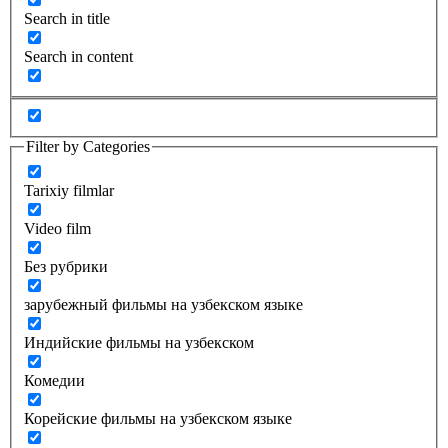
Search in title
Search in content
Filter by Categories
Tarixiy filmlar
Video film
Без рубрики
зарубежный фильмы на узбекском языке
Индийские фильмы на узбекском
Комедии
Корейские фильмы на узбекском языке