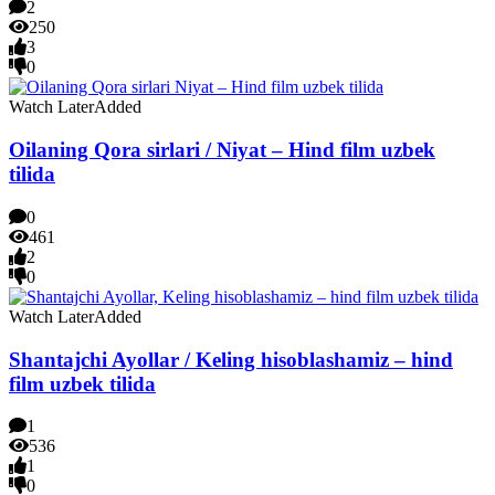
2
250
3
0
Watch Later
Added
Oilaning Qora sirlari / Niyat – Hind film uzbek
tilida
0
461
2
0
Watch Later
Added
Shantajchi Ayollar / Keling hisoblashamiz – hind
film uzbek tilida
1
536
1
0