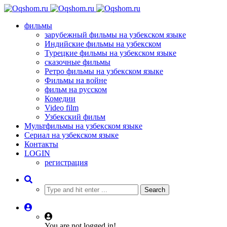
фильмы
зарубежный фильмы на узбекском языке
Индийские фильмы на узбекском
Турецкие фильмы на узбекском языке
сказочные фильмы
Ретро фильмы на узбекском языке
Фильмы на войне
фильм на русском
Комедии
Video film
Узбекский фильм
Мультфильмы на узбекском языке
Сериал на узбекском языке
Контакты
LOGIN
регистрация
You are not logged in!