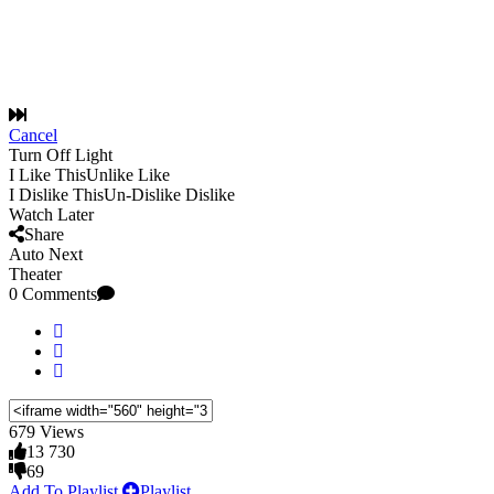
Cancel
Turn Off Light
I Like This
Unlike
Like
I Dislike This
Un-Dislike
Dislike
Watch Later
Share
Auto Next
Theater
0 Comments
679 Views
13 730
69
Add To Playlist
Playlist