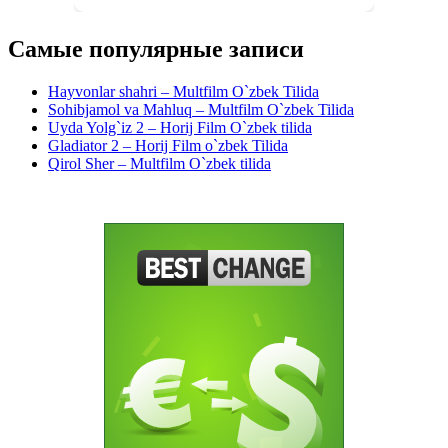
Самые популярные записи
Hayvonlar shahri – Multfilm O`zbek Tilida
Sohibjamol va Mahluq – Multfilm O`zbek Tilida
Uyda Yolg`iz 2 – Horij Film O`zbek tilida
Gladiator 2 – Horij Film o`zbek Tilida
Qirol Sher – Multfilm O`zbek tilida