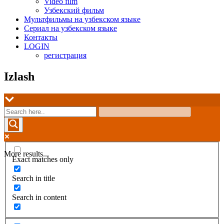
Video film
Узбекский фильм
Мультфильмы на узбекском языке
Сериал на узбекском языке
Контакты
LOGIN
регистрация
Izlash
More results...
Exact matches only
Search in title
Search in content