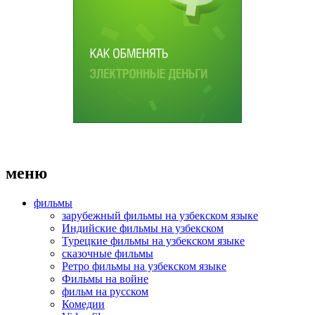
меню
фильмы
зарубежный фильмы на узбекском языке
Индийские фильмы на узбекском
Турецкие фильмы на узбекском языке
сказочные фильмы
Ретро фильмы на узбекском языке
Фильмы на войне
фильм на русском
Комедии