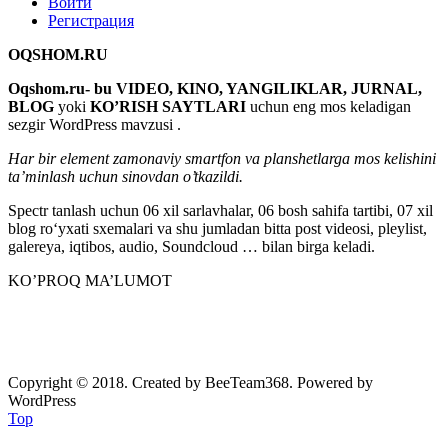
Войти
Регистрация
OQSHOM.RU
Oqshom.ru- bu VIDEO, KINO, YANGILIKLAR, JURNAL,
BLOG
yoki
KO’RISH SAYTLARI
uchun eng mos keladigan
sezgir WordPress mavzusi
.
Har bir element zamonaviy smartfon va planshetlarga mos kelishini
ta’minlash uchun sinovdan o’tkazildi.
Spectr tanlash uchun 06 xil sarlavhalar, 06 bosh sahifa tartibi, 07 xil
blog roʻyxati sxemalari va shu jumladan bitta post videosi, pleylist,
galereya, iqtibos, audio, Soundcloud … bilan birga keladi.
KO’PROQ MA’LUMOT
Copyright © 2018. Created by BeeTeam368. Powered by
WordPress
Top