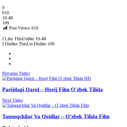
0
610
10.4K
109
Post Views:
610
I Like This
Unlike
10.4K
I Dislike This
Un-Dislike
109
Previous Video
Parijdagi Qarol – Horij Film O`zbek Tilida
Next Video
Tansoqchilar Va Qotillar – O’zbek Tilida Film