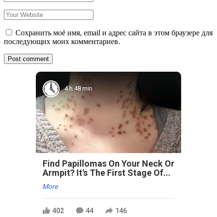
Сохранить моё имя, email и адрес сайта в этом браузере для
последующих моих комментариев.
4 h 48 min
Find Papillomas On Your Neck Or
Armpit? It's The First Stage Of...
More
402
44
146