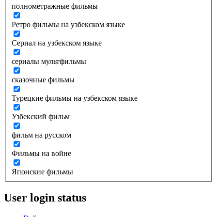
полнометражные фильмы
Ретро фильмы на узбекском языке
Сериал на узбекском языке
сериалы мультфильмы
сказочные фильмы
Турецкие фильмы на узбекском языке
Узбекский фильм
фильм на русском
Фильмы на войне
Японские фильмы
User login status