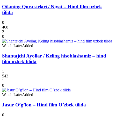
Oilaning Qora sirlari / Niyat – Hind film uzbek
tilida
0
468
2
0
Watch Later
Added
Shantajchi Ayollar / Keling hisoblashamiz – hind
film uzbek tilida
1
543
1
0
Watch Later
Added
Jasur O’g’lon – Hind film O’zbek tilida
0