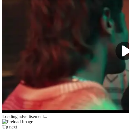
Loading advertisement...
Up next