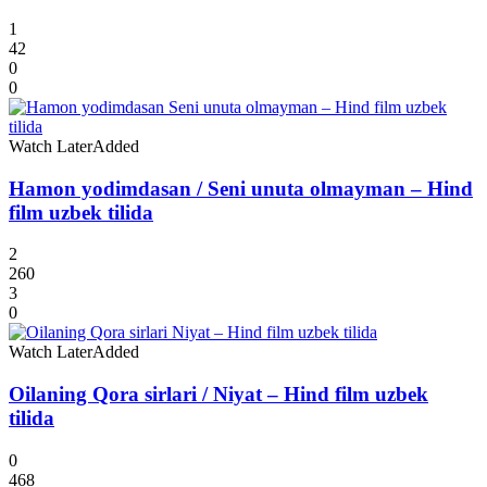
1
42
0
0
Watch Later
Added
Hamon yodimdasan / Seni unuta olmayman – Hind
film uzbek tilida
2
260
3
0
Watch Later
Added
Oilaning Qora sirlari / Niyat – Hind film uzbek
tilida
0
468