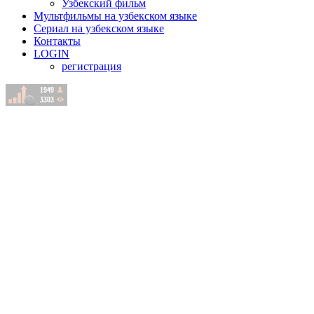
Узбекский фильм
Мультфильмы на узбекском языке
Сериал на узбекском языке
Контакты
LOGIN
регистрация