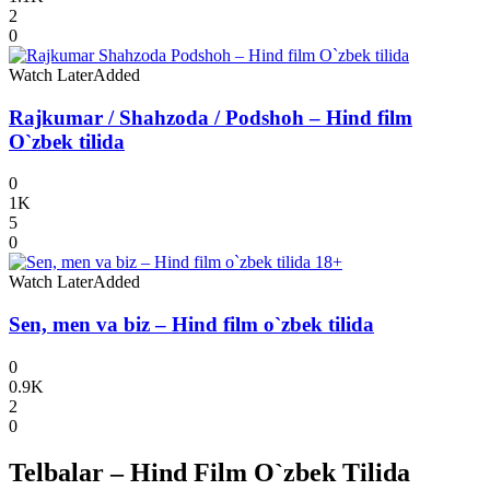
2
0
Watch Later
Added
Rajkumar / Shahzoda / Podshoh – Hind film
O`zbek tilida
0
1K
5
0
Watch Later
Added
Sen, men va biz – Hind film o`zbek tilida
0
0.9K
2
0
Telbalar – Hind Film O`zbek Tilida