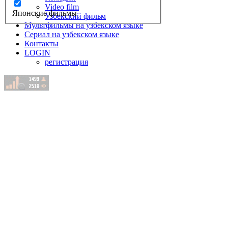
Video film
Японские фильмы
Узбекский фильм
Мультфильмы на узбекском языке
Сериал на узбекском языке
Контакты
LOGIN
регистрация