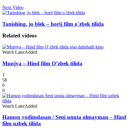
Next Video
Tanishing, jo blek – horij film o`zbek tilida
Related videos
Watch Later
Added
Munjya – Hind film O’zbek tilida
1
58
0
0
Watch Later
Added
Hamon yodimdasan / Seni unuta olmayman – Hind
film uzbek tilida