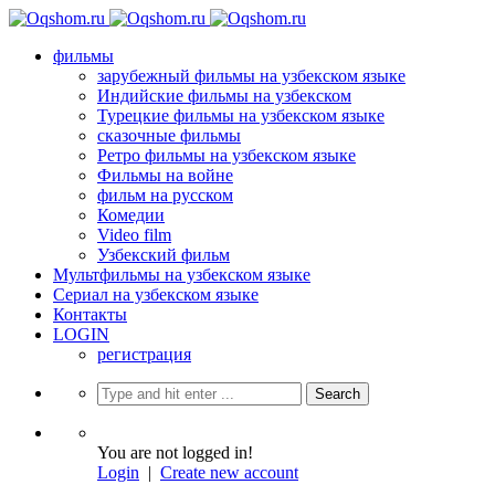
фильмы
зарубежный фильмы на узбекском языке
Индийские фильмы на узбекском
Турецкие фильмы на узбекском языке
сказочные фильмы
Ретро фильмы на узбекском языке
Фильмы на войне
фильм на русском
Комедии
Video film
Узбекский фильм
Мультфильмы на узбекском языке
Сериал на узбекском языке
Контакты
LOGIN
регистрация
You are not logged in!
Login
|
Create new account