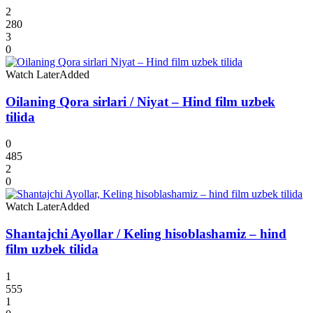
2
280
3
0
Watch Later
Added
Oilaning Qora sirlari / Niyat – Hind film uzbek
tilida
0
485
2
0
Watch Later
Added
Shantajchi Ayollar / Keling hisoblashamiz – hind
film uzbek tilida
1
555
1