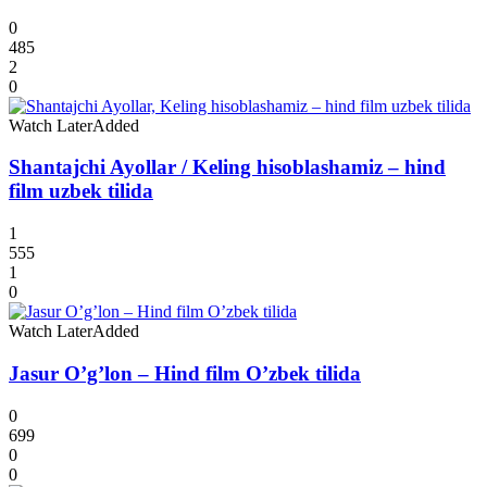
0
485
2
0
Watch Later
Added
Shantajchi Ayollar / Keling hisoblashamiz – hind
film uzbek tilida
1
555
1
0
Watch Later
Added
Jasur O’g’lon – Hind film O’zbek tilida
0
699
0
0