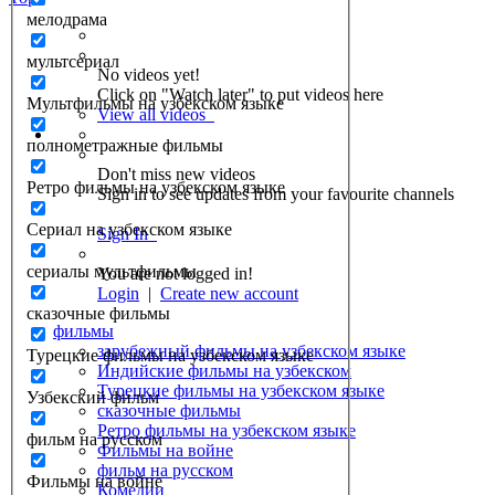
мелодрама
мультсериал
No videos yet!
Click on "Watch later" to put videos here
Мультфильмы на узбекском языке
View all videos
полнометражные фильмы
Don't miss new videos
Ретро фильмы на узбекском языке
Sign in to see updates from your favourite channels
Сериал на узбекском языке
Sign In
сериалы мультфильмы
You are not logged in!
Login
|
Create new account
сказочные фильмы
фильмы
зарубежный фильмы на узбекском языке
Турецкие фильмы на узбекском языке
Индийские фильмы на узбекском
Турецкие фильмы на узбекском языке
Узбекский фильм
сказочные фильмы
Ретро фильмы на узбекском языке
фильм на русском
Фильмы на войне
фильм на русском
Фильмы на войне
Комедии