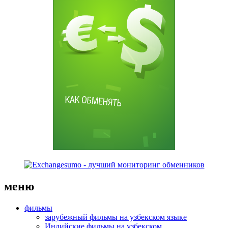
меню
фильмы
зарубежный фильмы на узбекском языке
Индийские фильмы на узбекском