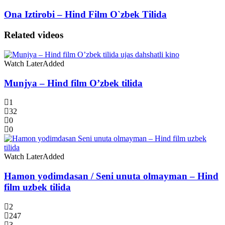
Ona Iztirobi – Hind Film O`zbek Tilida
Related videos
Watch Later
Added
Munjya – Hind film O’zbek tilida
1
32
0
0
Watch Later
Added
Hamon yodimdasan / Seni unuta olmayman – Hind
film uzbek tilida
2
247
3