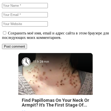
Сохранить моё имя, email и адрес сайта в этом браузере для
последующих моих комментариев.
11 h 28 min
Find Papillomas On Your Neck Or
Armpit? It's The First Stage Of...