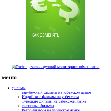
меню
фильмы
зарубежный фильмы на узбекском языке
Индийские фильмы на узбекском
Турецкие фильмы на узбекском языке
сказочные фильмы
Ретро фильмы на узбекском языке