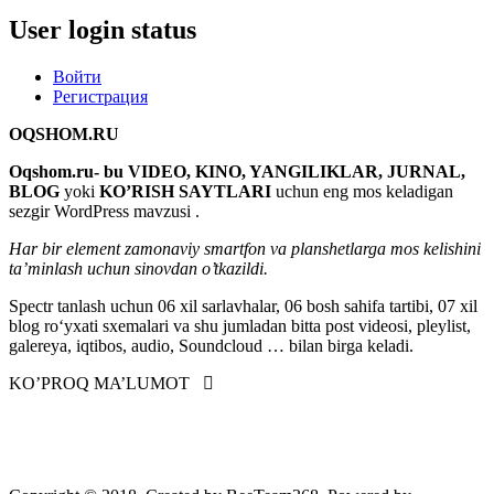
User login status
Войти
Регистрация
OQSHOM.RU
Oqshom.ru- bu VIDEO, KINO, YANGILIKLAR, JURNAL,
BLOG
yoki
KO’RISH SAYTLARI
uchun eng mos keladigan
sezgir WordPress mavzusi
.
Har bir element zamonaviy smartfon va planshetlarga mos kelishini
ta’minlash uchun sinovdan o’tkazildi.
Spectr tanlash uchun 06 xil sarlavhalar, 06 bosh sahifa tartibi, 07 xil
blog roʻyxati sxemalari va shu jumladan bitta post videosi, pleylist,
galereya, iqtibos, audio, Soundcloud … bilan birga keladi.
KO’PROQ MA’LUMOT