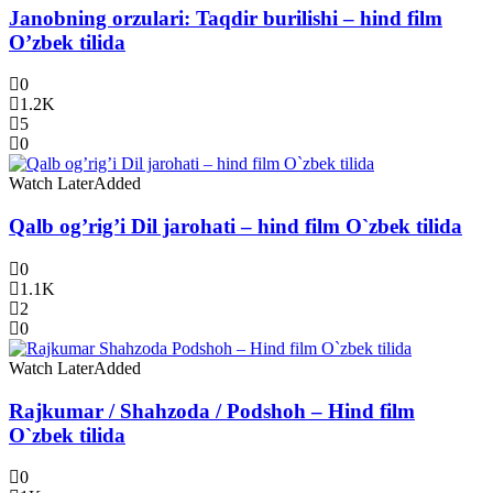
Janobning orzulari: Taqdir burilishi – hind film
O’zbek tilida
0
1.2K
5
0
Watch Later
Added
Qalb og’rig’i Dil jarohati – hind film O`zbek tilida
0
1.1K
2
0
Watch Later
Added
Rajkumar / Shahzoda / Podshoh – Hind film
O`zbek tilida
0