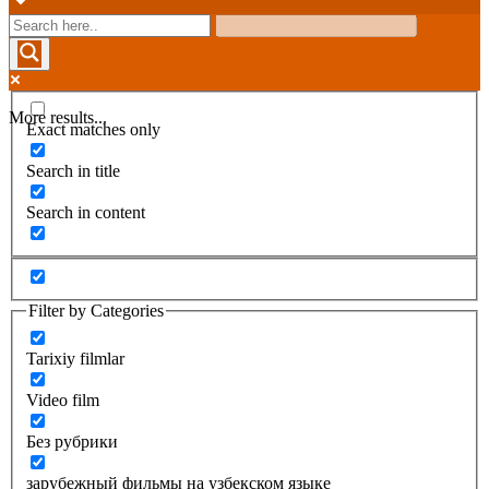
More results...
Exact matches only
Search in title
Search in content
Filter by Categories
Tarixiy filmlar
Video film
Без рубрики
зарубежный фильмы на узбекском языке