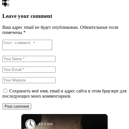
0
Leave your comment
Ваш адрес email не будет опубликован.
Обязательные поля
помечены
*
Сохранить моё имя, email и адрес сайта в этом браузере для
последующих моих комментариев.
4 h 3 min