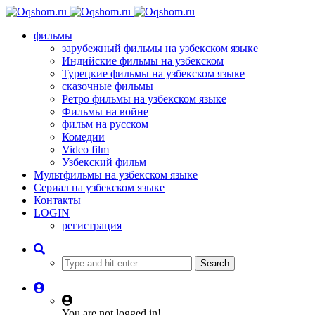
фильмы
зарубежный фильмы на узбекском языке
Индийские фильмы на узбекском
Турецкие фильмы на узбекском языке
сказочные фильмы
Ретро фильмы на узбекском языке
Фильмы на войне
фильм на русском
Комедии
Video film
Узбекский фильм
Мультфильмы на узбекском языке
Сериал на узбекском языке
Контакты
LOGIN
регистрация
You are not logged in!