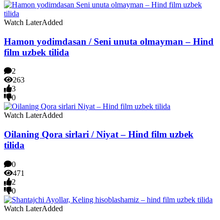
Watch Later
Added
Hamon yodimdasan / Seni unuta olmayman – Hind
film uzbek tilida
2
263
3
0
Watch Later
Added
Oilaning Qora sirlari / Niyat – Hind film uzbek
tilida
0
471
2
0
Watch Later
Added