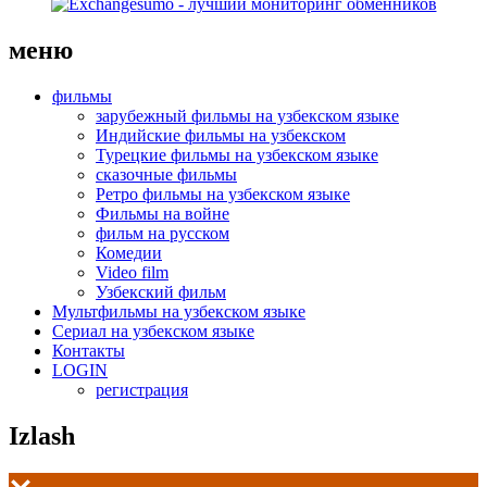
меню
фильмы
зарубежный фильмы на узбекском языке
Индийские фильмы на узбекском
Турецкие фильмы на узбекском языке
сказочные фильмы
Ретро фильмы на узбекском языке
Фильмы на войне
фильм на русском
Комедии
Video film
Узбекский фильм
Мультфильмы на узбекском языке
Сериал на узбекском языке
Контакты
LOGIN
регистрация
Izlash