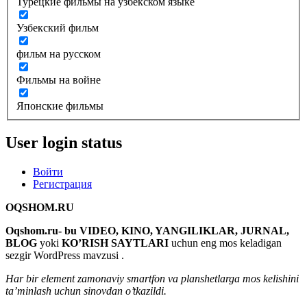
Турецкие фильмы на узбекском языке
Узбекский фильм
фильм на русском
Фильмы на войне
Японские фильмы
User login status
Войти
Регистрация
OQSHOM.RU
Oqshom.ru- bu VIDEO, KINO, YANGILIKLAR, JURNAL,
BLOG
yoki
KO’RISH SAYTLARI
uchun eng mos keladigan
sezgir WordPress mavzusi
.
Har bir element zamonaviy smartfon va planshetlarga mos kelishini
ta’minlash uchun sinovdan o’tkazildi.