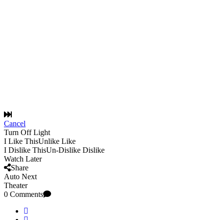
Cancel
Turn Off Light
I Like This
Unlike
Like
I Dislike This
Un-Dislike
Dislike
Watch Later
Share
Auto Next
Theater
0 Comments