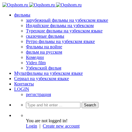
фильмы
зарубежный фильмы на узбекском языке
Индийские фильмы на узбекском
Турецкие фильмы на узбекском языке
сказочные фильмы
Ретро фильмы на узбекском языке
Фильмы на войне
фильм на русском
Комедии
Video film
Узбекский фильм
Мультфильмы на узбекском языке
Сериал на узбекском языке
Контакты
LOGIN
регистрация
You are not logged in!
Login
|
Create new account