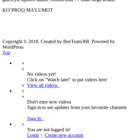
KO’PROQ MA’LUMOT
Copyright © 2018. Created by BeeTeam368. Powered by
WordPress
Top
No videos yet!
Click on "Watch later" to put videos here
View all videos
Don't miss new videos
Sign in to see updates from your favourite channels
Sign In
You are not logged in!
Login
|
Create new account