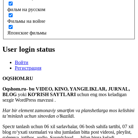
фильм на русском
Фильмы на войне
Японские фильмы
User login status
Войти
Регистрация
OQSHOM.RU
Oqshom.ru- bu VIDEO, KINO, YANGILIKLAR, JURNAL,
BLOG
yoki
KO’RISH SAYTLARI
uchun eng mos keladigan
sezgir WordPress mavzusi
.
Har bir element zamonaviy smartfon va planshetlarga mos kelishini
ta’minlash uchun sinovdan o’tkazildi.
Spectr tanlash uchun 06 xil sarlavhalar, 06 bosh sahifa tartibi, 07 xil
blog roʻyxati sxemalari va shu jumladan bitta post videosi, pleylist,
galereya, iqtibos, audio, Soundcloud … bilan birga keladi.