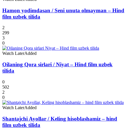
Hamon yodimdasan / Seni unuta olmayman – Hind
film uzbek tilida
2
299
3
0
Watch Later
Added
Oilaning Qora sirlari / Niyat – Hind film uzbek
tilida
0
502
2
0
Watch Later
Added
Shantajchi Ayollar / Keling hisoblashamiz – hind
film uzbek tilida