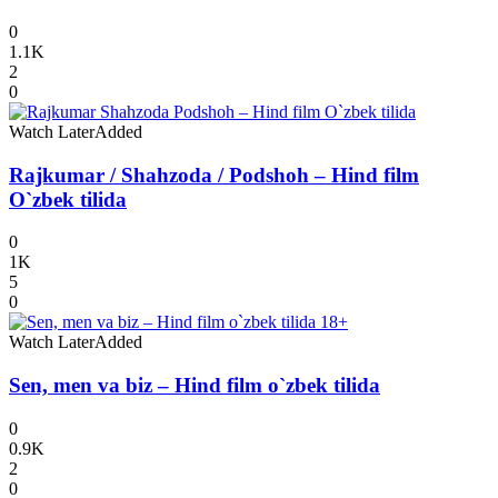
0
1.1K
2
0
Watch Later
Added
Rajkumar / Shahzoda / Podshoh – Hind film
O`zbek tilida
0
1K
5
0
Watch Later
Added
Sen, men va biz – Hind film o`zbek tilida
0
0.9K
2
0