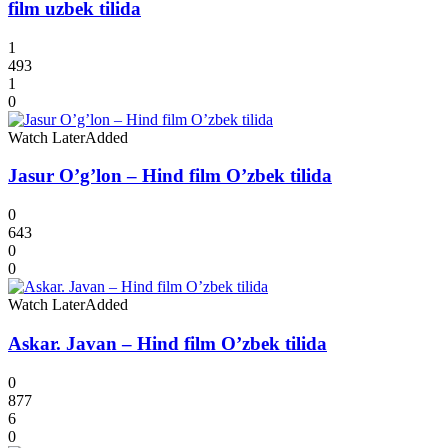
film uzbek tilida
1
493
1
0
Watch Later
Added
Jasur O’g’lon – Hind film O’zbek tilida
0
643
0
0
Watch Later
Added
Askar. Javan – Hind film O’zbek tilida
0
877
6
0