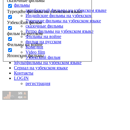
сказочные фильмы
фильмы
зарубежный фильмы на узбекском языке
Турецкие фильмы на узбекском языке
Индийские фильмы на узбекском
Турецкие фильмы на узбекском языке
Узбекский фильм
сказочные фильмы
Ретро фильмы на узбекском языке
фильм на русском
Фильмы на войне
фильм на русском
Фильмы на войне
Комедии
Video film
Японские фильмы
Узбекский фильм
Мультфильмы на узбекском языке
Сериал на узбекском языке
Контакты
LOGIN
регистрация