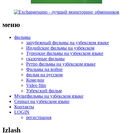
меню
фильмы
зарубежный фильмы на узбекском языке
Индийские фильмы на узбекском
Турецкие фильмы на узбекском языке
сказочные фильмы
Ретро фильмы на узбекском языке
Фильмы на войне
фильм на русском
Комедии
Video film
Узбекский фильм
Мультфильмы на узбекском языке
Сериал на узбекском языке
Контакты
LOGIN
регистрация
Izlash