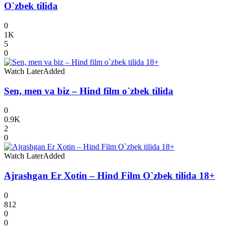
O`zbek tilida
0
1K
5
0
Watch Later
Added
Sen, men va biz – Hind film o`zbek tilida
0
0.9K
2
0
Watch Later
Added
Ajrashgan Er Xotin – Hind Film O`zbek tilida 18+
0
812
0
0