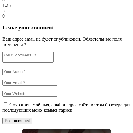
1.2K
5
0
Leave your comment
Ваш адрес email не будет опубликован.
Обязательные поля
помечены
*
Сохранить моё имя, email и адрес сайта в этом браузере для
последующих моих комментариев.