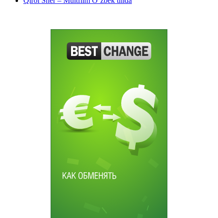
Qirol Sher – Multfilm O`zbek tilida