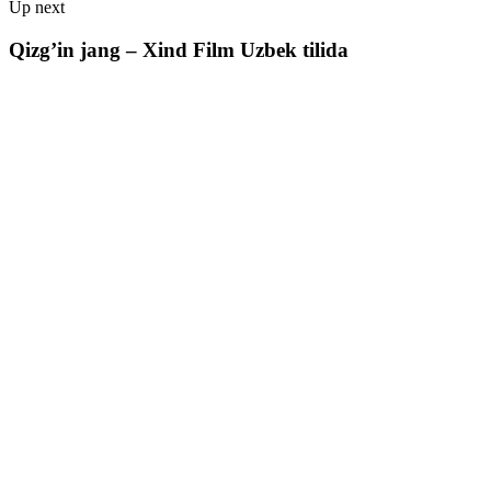
Up next
Qizg’in jang – Xind Film Uzbek tilida