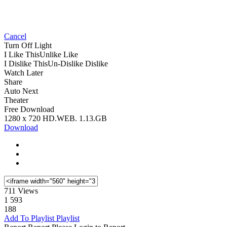
Cancel
Turn Off Light
I Like This
Unlike
Like
I Dislike This
Un-Dislike
Dislike
Watch Later
Share
Auto Next
Theater
Free Download
1280 x 720 HD.WEB. 1.13.GB
Download
711 Views
1 593
188
Add To Playlist
Playlist