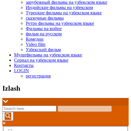
зарубежный фильмы на узбекском языке
Индийские фильмы на узбекском
Турецкие фильмы на узбекском языке
сказочные фильмы
Ретро фильмы на узбекском языке
Фильмы на войне
фильм на русском
Комедии
Video film
Узбекский фильм
Мультфильмы на узбекском языке
Сериал на узбекском языке
Контакты
LOGIN
регистрация
Izlash