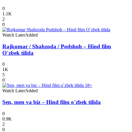
0
1.1K
2
0
Watch Later
Added
Rajkumar / Shahzoda / Podshoh – Hind film
O`zbek tilida
0
1K
5
0
Watch Later
Added
Sen, men va biz – Hind film o`zbek tilida
0
0.9K
2
0