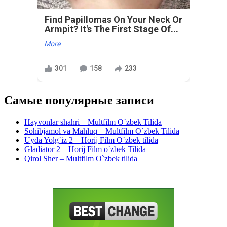
Find Papillomas On Your Neck Or
Armpit? It's The First Stage Of...
More
301
158
233
Самые популярные записи
Hayvonlar shahri – Multfilm O`zbek Tilida
Sohibjamol va Mahluq – Multfilm O`zbek Tilida
Uyda Yolg`iz 2 – Horij Film O`zbek tilida
Gladiator 2 – Horij Film o`zbek Tilida
Qirol Sher – Multfilm O`zbek tilida