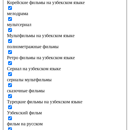
Корейские фильмы на узбекском языке
мелодрама
мультсериал
Мультфильмы на узбекском языке
полнометражные фильмы
Ретро фильмы на узбекском языке
Сериал на узбекском языке
сериалы мультфильмы
сказочные фильмы
Турецкие фильмы на узбекском языке
Узбекский фильм
фильм на русском