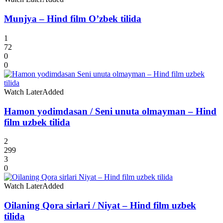
Munjya – Hind film O’zbek tilida
1
72
0
0
Watch Later
Added
Hamon yodimdasan / Seni unuta olmayman – Hind
film uzbek tilida
2
299
3
0
Watch Later
Added
Oilaning Qora sirlari / Niyat – Hind film uzbek
tilida