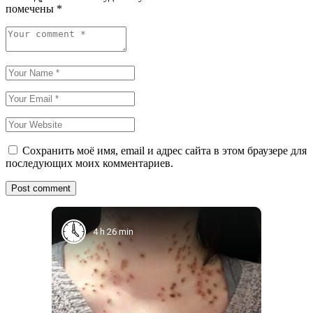
помечены
*
Сохранить моё имя, email и адрес сайта в этом браузере для
последующих моих комментариев.
4 h 26 min