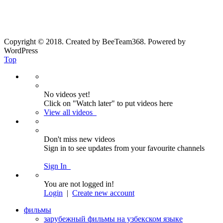
Copyright © 2018. Created by BeeTeam368. Powered by
WordPress
Top
No videos yet!
Click on "Watch later" to put videos here
View all videos
Don't miss new videos
Sign in to see updates from your favourite channels
Sign In
You are not logged in!
Login
|
Create new account
фильмы
зарубежный фильмы на узбекском языке