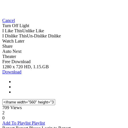
Cancel
Turn Off Light
I Like This
Unlike
Like
I Dislike This
Un-Dislike
Dislike
Watch Later
Share
Auto Next
Theater
Free Download
1280 x 720 HD, 1.15.GB
Download
709 Views
2
0
Add To Playlist
Playlist