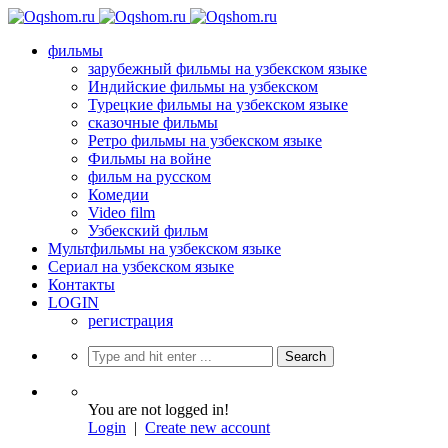
фильмы
зарубежный фильмы на узбекском языке
Индийские фильмы на узбекском
Турецкие фильмы на узбекском языке
сказочные фильмы
Ретро фильмы на узбекском языке
Фильмы на войне
фильм на русском
Комедии
Video film
Узбекский фильм
Мультфильмы на узбекском языке
Сериал на узбекском языке
Контакты
LOGIN
регистрация
You are not logged in!
Login
|
Create new account