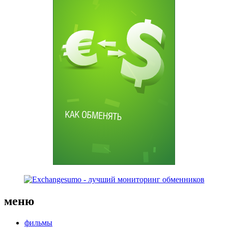
меню
фильмы