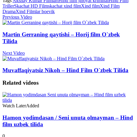
Tags
Akshay Kumar Filmlari
Hind film jinoyat kriminal
Hind Film
Triller
Skachat HD Film
skachat xind film
Xind film
Xind Film
Drama
Xind Filmlar boevik
Previous Video
Martin Gerraning qaytishi – Horij film O`zbek
Tilida
Next Video
Muvaffaqiyatsiz Nikoh – Hind Film O`zbek Tilida
Related videos
Watch Later
Added
Hamon yodimdasan / Seni unuta olmayman – Hind
film uzbek tilida
0