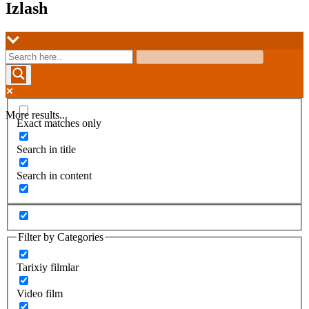
Izlash
More results...
Exact matches only
Search in title
Search in content
Filter by Categories
Tarixiy filmlar
Video film