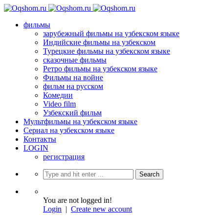
фильмы
зарубежный фильмы на узбекском языке
Индийские фильмы на узбекском
Турецкие фильмы на узбекском языке
сказочные фильмы
Ретро фильмы на узбекском языке
Фильмы на войне
фильм на русском
Комедии
Video film
Узбекский фильм
Мультфильмы на узбекском языке
Сериал на узбекском языке
Контакты
LOGIN
регистрация
You are not logged in!
Login
|
Create new account