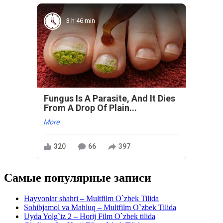
3 h 46 min
Fungus Is A Parasite, And It Dies
From A Drop Of Plain...
More
320
66
397
Самые популярные записи
Hayvonlar shahri – Multfilm O`zbek Tilida
Sohibjamol va Mahluq – Multfilm O`zbek Tilida
Uyda Yolg`iz 2 – Horij Film O`zbek tilida