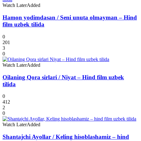
Watch Later
Added
Hamon yodimdasan / Seni unuta olmayman – Hind
film uzbek tilida
0
201
3
0
Watch Later
Added
Oilaning Qora sirlari / Niyat – Hind film uzbek
tilida
0
412
2
0
Watch Later
Added
Shantajchi Ayollar / Keling hisoblashamiz – hind