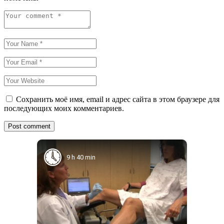
Сохранить моё имя, email и адрес сайта в этом браузере для
последующих моих комментариев.
9 h 40 min