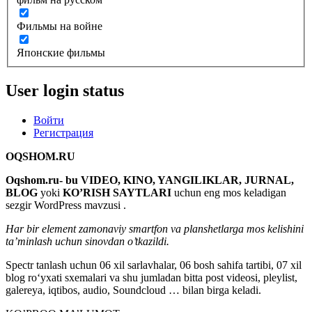
Фильмы на войне
Японские фильмы
User login status
Войти
Регистрация
OQSHOM.RU
Oqshom.ru- bu VIDEO, KINO, YANGILIKLAR, JURNAL,
BLOG
yoki
KO’RISH SAYTLARI
uchun eng mos keladigan
sezgir WordPress mavzusi
.
Har bir element zamonaviy smartfon va planshetlarga mos kelishini
ta’minlash uchun sinovdan o’tkazildi.
Spectr tanlash uchun 06 xil sarlavhalar, 06 bosh sahifa tartibi, 07 xil
blog roʻyxati sxemalari va shu jumladan bitta post videosi, pleylist,
galereya, iqtibos, audio, Soundcloud … bilan birga keladi.