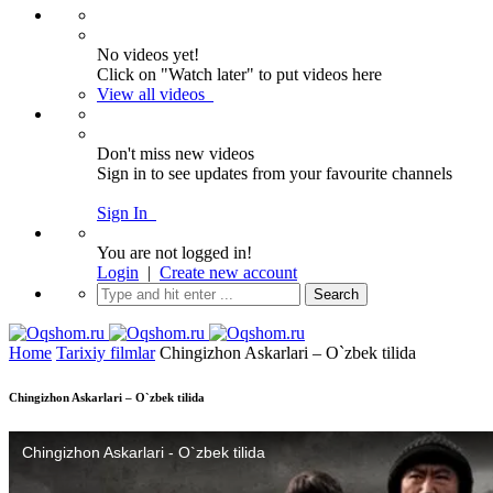
No videos yet!
Click on "Watch later" to put videos here
View all videos
Don't miss new videos
Sign in to see updates from your favourite channels
Sign In
You are not logged in!
Login
|
Create new account
Home
Tarixiy filmlar
Chingizhon Askarlari – O`zbek tilida
Chingizhon Askarlari – O`zbek tilida