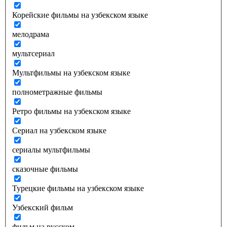
Корейские фильмы на узбекском языке
мелодрама
мультсериал
Мультфильмы на узбекском языке
полнометражные фильмы
Ретро фильмы на узбекском языке
Сериал на узбекском языке
сериалы мультфильмы
сказочные фильмы
Турецкие фильмы на узбекском языке
Узбекский фильм
фильм на русском