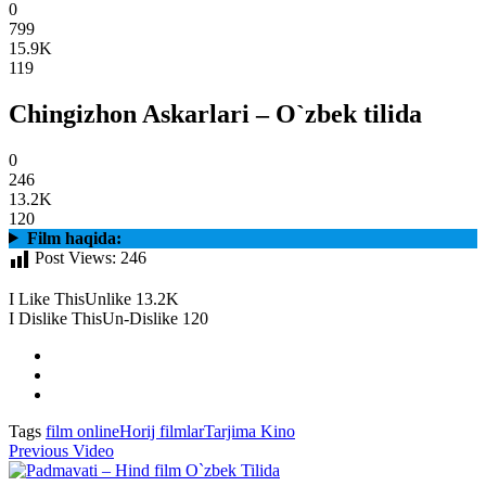
0
799
15.9K
119
Chingizhon Askarlari – O`zbek tilida
0
246
13.2K
120
Film haqida:
Post Views:
246
I Like This
Unlike
13.2K
I Dislike This
Un-Dislike
120
Tags
film online
Horij filmlar
Tarjima Kino
Previous Video