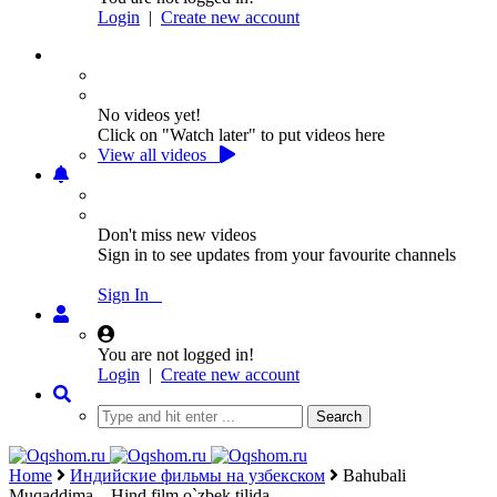
Login
|
Create new account
No videos yet!
Click on "Watch later" to put videos here
View all videos
Don't miss new videos
Sign in to see updates from your favourite channels
Sign In
You are not logged in!
Login
|
Create new account
Home
Индийские фильмы на узбекском
Bahubali
Muqaddima – Hind film o`zbek tilida