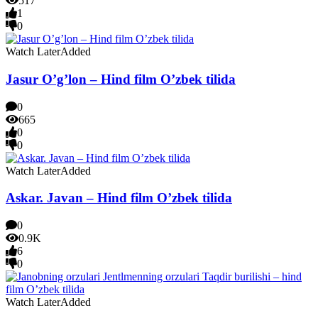
517
1
0
Watch Later
Added
Jasur O’g’lon – Hind film O’zbek tilida
0
665
0
0
Watch Later
Added
Askar. Javan – Hind film O’zbek tilida
0
0.9K
6
0
Watch Later
Added