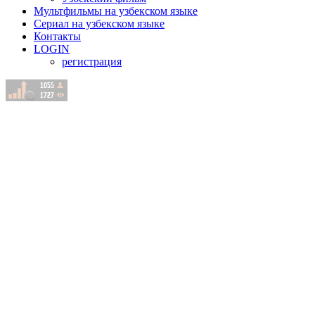
Мультфильмы на узбекском языке
Сериал на узбекском языке
Контакты
LOGIN
регистрация