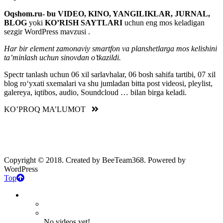
Oqshom.ru- bu VIDEO, KINO, YANGILIKLAR, JURNAL,
BLOG
yoki
KO’RISH SAYTLARI
uchun eng mos keladigan
sezgir WordPress mavzusi
.
Har bir element zamonaviy smartfon va planshetlarga mos kelishini
ta’minlash uchun sinovdan o’tkazildi.
Spectr tanlash uchun 06 xil sarlavhalar, 06 bosh sahifa tartibi, 07 xil
blog roʻyxati sxemalari va shu jumladan bitta post videosi, pleylist,
galereya, iqtibos, audio, Soundcloud … bilan birga keladi.
KO’PROQ MA’LUMOT
Copyright © 2018. Created by BeeTeam368. Powered by
WordPress
Top
No videos yet!