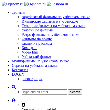
фильмы
зарубежный фильмы на узбекском языке
Индийские фильмы на узбекском
Турецкие фильмы на узбекском языке
сказочные фильмы
Ретро фильмы на узбекском языке
Фильмы на войне
фильм на русском
Комедии
Video film
Узбекский фильм
Мультфильмы на узбекском языке
Сериал на узбекском языке
Контакты
LOGIN
регистрация
You are not logged in!