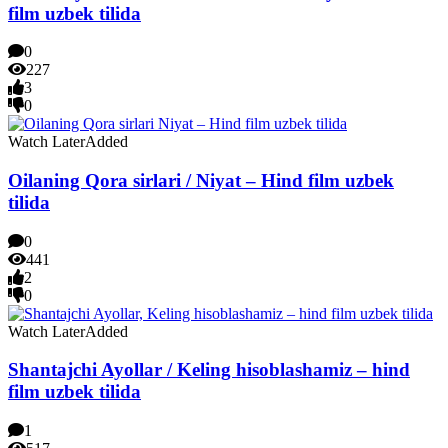
film uzbek tilida
0
227
3
0
Watch Later
Added
Oilaning Qora sirlari / Niyat – Hind film uzbek
tilida
0
441
2
0
Watch Later
Added
Shantajchi Ayollar / Keling hisoblashamiz – hind
film uzbek tilida
1