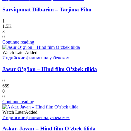
Sarviqomat Dilbarim – Tarjima Film
1
1.5K
3
0
Continue reading
Watch Later
Added
Индийские фильмы на узбекском
Jasur O’g’lon – Hind film O’zbek tilida
0
659
0
0
Continue reading
Watch Later
Added
Индийские фильмы на узбекском
Askar. Javan – Hind film O’zbek tilida