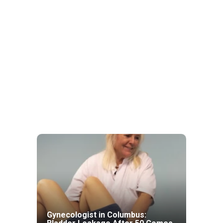
Gynecologist in Columbus: