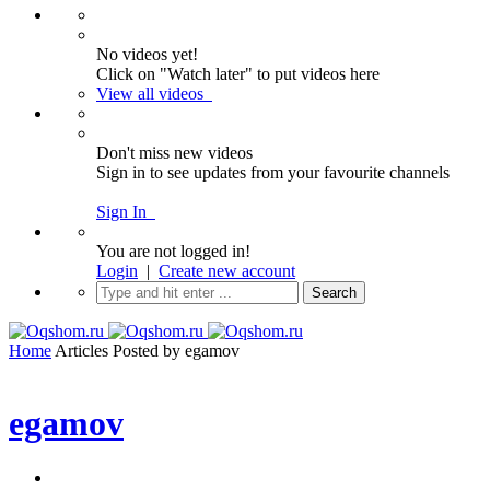
No videos yet!
Click on "Watch later" to put videos here
View all videos
Don't miss new videos
Sign in to see updates from your favourite channels
Sign In
You are not logged in!
Login
|
Create new account
Home
Articles Posted by egamov
egamov