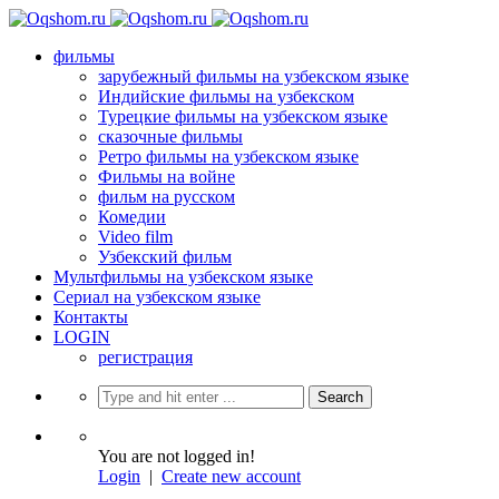
фильмы
зарубежный фильмы на узбекском языке
Индийские фильмы на узбекском
Турецкие фильмы на узбекском языке
сказочные фильмы
Ретро фильмы на узбекском языке
Фильмы на войне
фильм на русском
Комедии
Video film
Узбекский фильм
Мультфильмы на узбекском языке
Сериал на узбекском языке
Контакты
LOGIN
регистрация
You are not logged in!
Login
|
Create new account