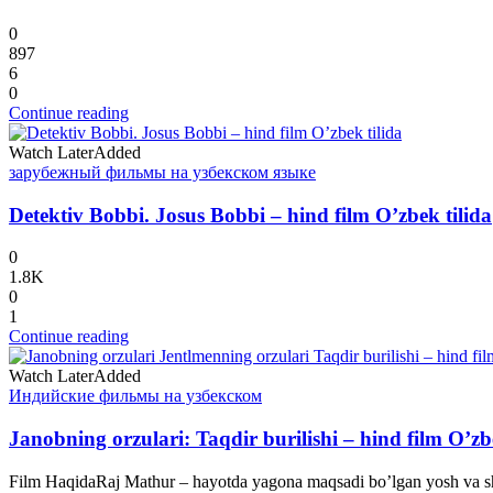
0
897
6
0
Continue reading
Watch Later
Added
зарубежный фильмы на узбекском языке
Detektiv Bobbi. Josus Bobbi – hind film O’zbek tilida
0
1.8K
0
1
Continue reading
Watch Later
Added
Индийские фильмы на узбекском
Janobning orzulari: Taqdir burilishi – hind film O’zbe
Film HaqidaRaj Mathur – hayotda yagona maqsadi bo’lgan yosh va sh