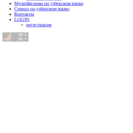
Мультфильмы на узбекском языке
Сериал на узбекском языке
Контакты
LOGIN
регистрация