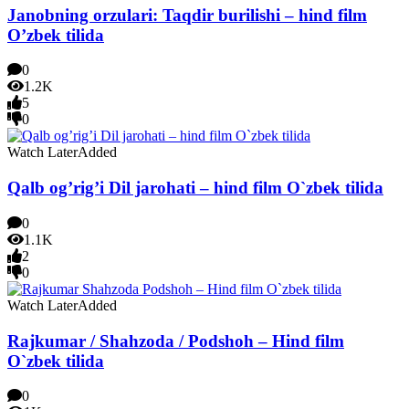
Janobning orzulari: Taqdir burilishi – hind film
O’zbek tilida
0
1.2K
5
0
Watch Later
Added
Qalb og’rig’i Dil jarohati – hind film O`zbek tilida
0
1.1K
2
0
Watch Later
Added
Rajkumar / Shahzoda / Podshoh – Hind film
O`zbek tilida
0