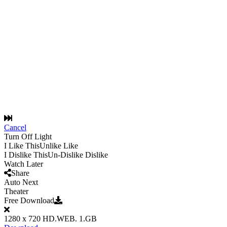
Cancel
Turn Off Light
I Like This
Unlike
Like
I Dislike This
Un-Dislike
Dislike
Watch Later
Share
Auto Next
Theater
Free Download
1280 x 720 HD.WEB. 1.GB