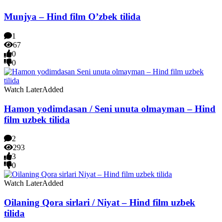
Munjya – Hind film O’zbek tilida
1
67
0
0
Watch Later
Added
Hamon yodimdasan / Seni unuta olmayman – Hind
film uzbek tilida
2
293
3
0
Watch Later
Added
Oilaning Qora sirlari / Niyat – Hind film uzbek
tilida