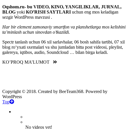
Oqshom.ru- bu VIDEO, KINO, YANGILIKLAR, JURNAL,
BLOG
yoki
KO’RISH SAYTLARI
uchun eng mos keladigan
sezgir WordPress mavzusi
.
Har bir element zamonaviy smartfon va planshetlarga mos kelishini
ta’minlash uchun sinovdan o’tkazildi.
Spectr tanlash uchun 06 xil sarlavhalar, 06 bosh sahifa tartibi, 07 xil
blog roʻyxati sxemalari va shu jumladan bitta post videosi, pleylist,
galereya, iqtibos, audio, Soundcloud … bilan birga keladi.
KO’PROQ MA’LUMOT
Copyright © 2018. Created by BeeTeam368. Powered by
WordPress
Top
No videos yet!