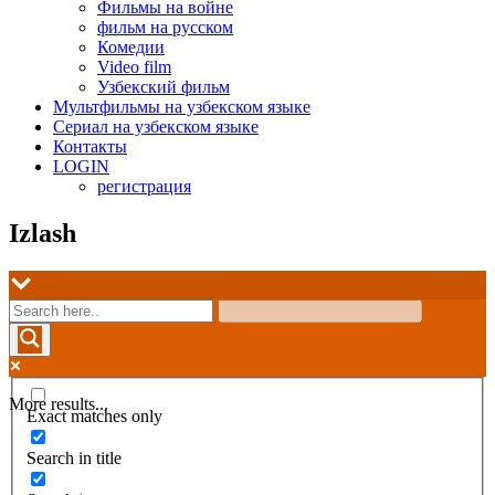
Фильмы на войне
фильм на русском
Комедии
Video film
Узбекский фильм
Мультфильмы на узбекском языке
Сериал на узбекском языке
Контакты
LOGIN
регистрация
Izlash
More results...
Exact matches only
Search in title