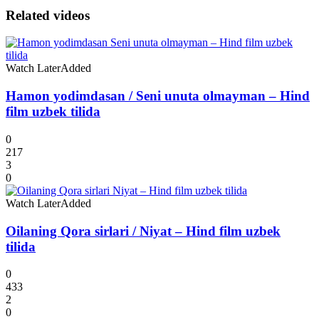
Related videos
Watch Later
Added
Hamon yodimdasan / Seni unuta olmayman – Hind
film uzbek tilida
0
217
3
0
Watch Later
Added
Oilaning Qora sirlari / Niyat – Hind film uzbek
tilida
0
433
2
0