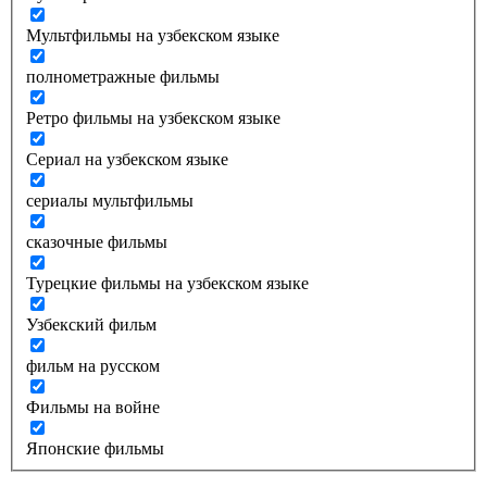
Мультфильмы на узбекском языке
полнометражные фильмы
Ретро фильмы на узбекском языке
Сериал на узбекском языке
сериалы мультфильмы
сказочные фильмы
Турецкие фильмы на узбекском языке
Узбекский фильм
фильм на русском
Фильмы на войне
Японские фильмы