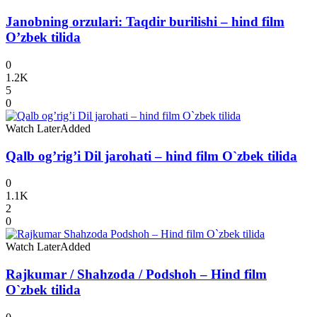
Janobning orzulari: Taqdir burilishi – hind film
O’zbek tilida
0
1.2K
5
0
Watch Later
Added
Qalb og’rig’i Dil jarohati – hind film O`zbek tilida
0
1.1K
2
0
Watch Later
Added
Rajkumar / Shahzoda / Podshoh – Hind film
O`zbek tilida