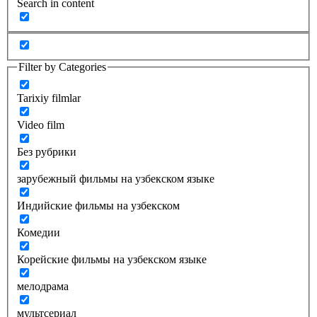
Search in content
Filter by Categories
Tarixiy filmlar
Video film
Без рубрики
зарубежный фильмы на узбекском языке
Индийские фильмы на узбекском
Комедии
Корейские фильмы на узбекском языке
мелодрама
мультсериал