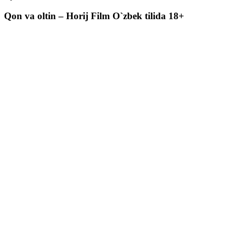
Qon va oltin – Horij Film O`zbek tilida 18+