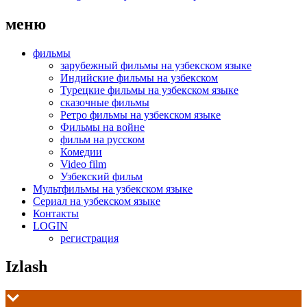
меню
фильмы
зарубежный фильмы на узбекском языке
Индийские фильмы на узбекском
Турецкие фильмы на узбекском языке
сказочные фильмы
Ретро фильмы на узбекском языке
Фильмы на войне
фильм на русском
Комедии
Video film
Узбекский фильм
Мультфильмы на узбекском языке
Сериал на узбекском языке
Контакты
LOGIN
регистрация
Izlash