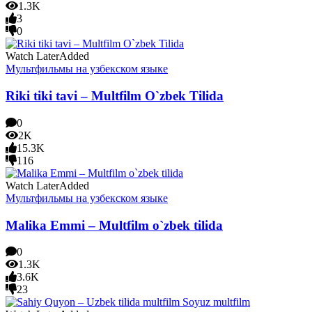
1.3K
3
0
Watch Later
Added
Мультфильмы на узбекском языке
Riki tiki tavi – Multfilm O`zbek Tilida
0
2K
15.3K
116
Watch Later
Added
Мультфильмы на узбекском языке
Malika Emmi – Multfilm o`zbek tilida
0
1.3K
3.6K
23