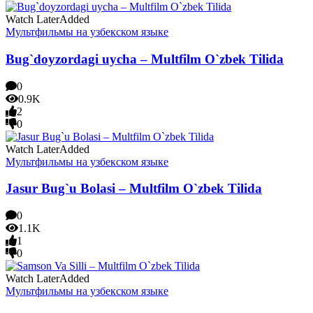
Watch Later
Added
Мультфильмы на узбекском языке
Bug`doyzordagi uycha – Multfilm O`zbek Tilida
0
0.9K
2
0
Watch Later
Added
Мультфильмы на узбекском языке
Jasur Bug`u Bolasi – Multfilm O`zbek Tilida
0
1.1K
1
0
Watch Later
Added
Мультфильмы на узбекском языке