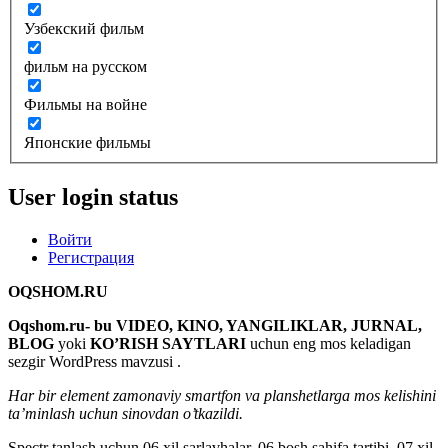
Узбекский фильм
фильм на русском
Фильмы на войне
Японские фильмы
User login status
Войти
Регистрация
OQSHOM.RU
Oqshom.ru- bu VIDEO, KINO, YANGILIKLAR, JURNAL,
BLOG
yoki
KO’RISH SAYTLARI
uchun eng mos keladigan
sezgir WordPress mavzusi
.
Har bir element zamonaviy smartfon va planshetlarga mos kelishini
ta’minlash uchun sinovdan o’tkazildi.
Spectr tanlash uchun 06 xil sarlavhalar, 06 bosh sahifa tartibi, 07 xil