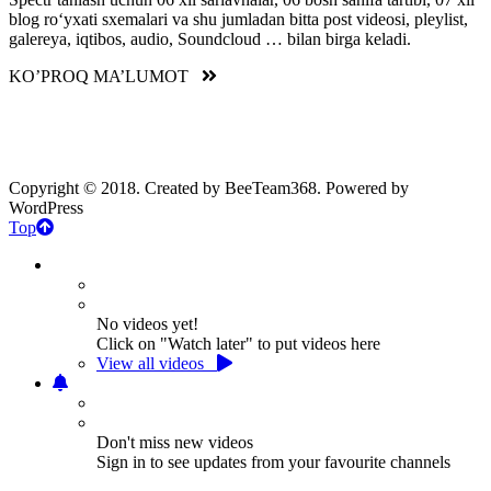
blog roʻyxati sxemalari va shu jumladan bitta post videosi, pleylist,
galereya, iqtibos, audio, Soundcloud … bilan birga keladi.
KO’PROQ MA’LUMOT
Copyright © 2018. Created by BeeTeam368. Powered by
WordPress
Top
No videos yet!
Click on "Watch later" to put videos here
View all videos
Don't miss new videos
Sign in to see updates from your favourite channels