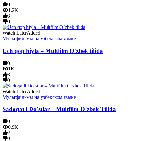
0
1.2K
3
0
Watch Later
Added
Мультфильмы на узбекском языке
Uch qop hiyla – Multfilm O`zbek tilida
0
1K
3
0
Watch Later
Added
Мультфильмы на узбекском языке
Sadoqatli Do`stlar – Multfilm O`zbek Tilida
0
0.9K
2
0