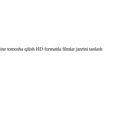
nline tomosha qilish HD formatda filmlar janrini tanlash