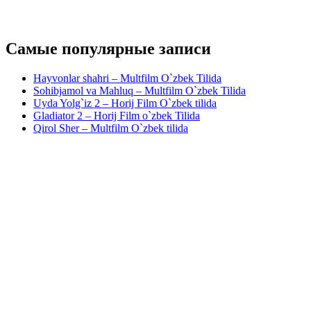
Самые популярные записи
Hayvonlar shahri – Multfilm O`zbek Tilida
Sohibjamol va Mahluq – Multfilm O`zbek Tilida
Uyda Yolg`iz 2 – Horij Film O`zbek tilida
Gladiator 2 – Horij Film o`zbek Tilida
Qirol Sher – Multfilm O`zbek tilida