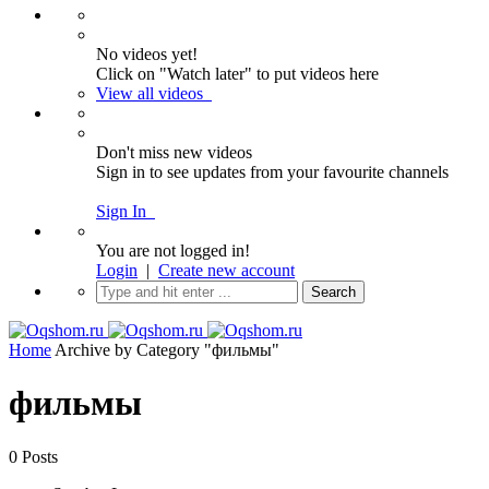
No videos yet!
Click on "Watch later" to put videos here
View all videos
Don't miss new videos
Sign in to see updates from your favourite channels
Sign In
You are not logged in!
Login
|
Create new account
Home
Archive by Category "фильмы"
фильмы
0 Posts