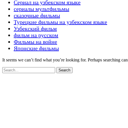
Сериал на узбекском языке
сериалы мультфильмы
сказочные фильмы
Турецкие фильмы на узбекском языке
Узбекский фильм
фильм на русском
Фильмы на войне
Японские фильмы
It seems we can’t find what you’re looking for. Perhaps searching can