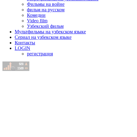
Фильмы на войне
фильм на русском
Комедии
Video film
Узбекский фильм
Мультфильмы на узбекском языке
Сериал на узбекском языке
Контакты
LOGIN
регистрация