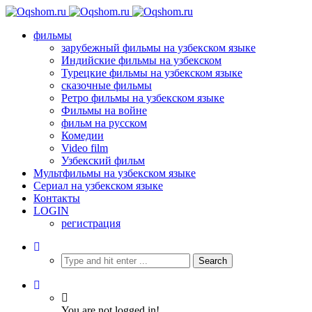
фильмы
зарубежный фильмы на узбекском языке
Индийские фильмы на узбекском
Турецкие фильмы на узбекском языке
сказочные фильмы
Ретро фильмы на узбекском языке
Фильмы на войне
фильм на русском
Комедии
Video film
Узбекский фильм
Мультфильмы на узбекском языке
Сериал на узбекском языке
Контакты
LOGIN
регистрация
You are not logged in!