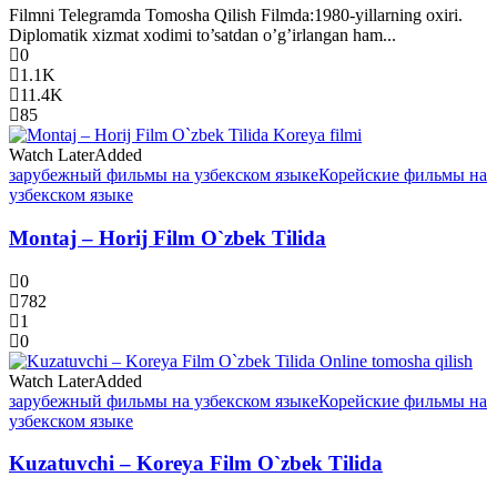
Filmni Telegramda Tomosha Qilish Filmda:1980-yillarning oxiri.
Diplomatik xizmat xodimi to’satdan o’g’irlangan ham...
0
1.1K
11.4K
85
Watch Later
Added
зарубежный фильмы на узбекском языке
Корейские фильмы на
узбекском языке
Montaj – Horij Film O`zbek Tilida
0
782
1
0
Watch Later
Added
зарубежный фильмы на узбекском языке
Корейские фильмы на
узбекском языке
Kuzatuvchi – Koreya Film O`zbek Tilida