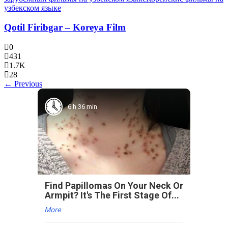
узбекском языке
Qotil Firibgar – Koreya Film
0
431
1.7K
28
←
Previous
6 h 36 min
Find Papillomas On Your Neck Or
Armpit? It's The First Stage Of...
More