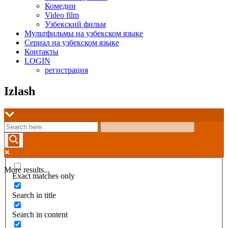
Комедии
Video film
Узбекский фильм
Мультфильмы на узбекском языке
Сериал на узбекском языке
Контакты
LOGIN
регистрация
Izlash
More results...
Exact matches only
Search in title
Search in content