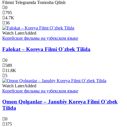
Filmni Telegramda Tomosha Qilish
0
795
4.7K
36
Watch Later
Added
Корейские фильмы на узбекском языке
Falokat – Koreya Filmi O`zbek Tilida
0
589
11.8K
5
Watch Later
Added
Корейские фильмы на узбекском языке
Omon Qolganlar – Janubiy Koreya Filmi O`zbek
Tilida
0
375